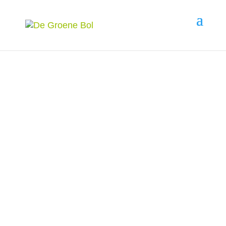
Natuur- en
Milieueducatiecentrum
(NME)
de Groene Bol
Biedt jong en oud de mogelijkheid om van
alles te weten te komen over natuur en