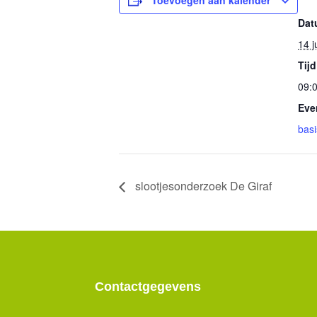
Toevoegen aan kalender
Dat
14 j
Tijd
09:0
Eve
bas
slootjesonderzoek De Giraf
Contactgegevens