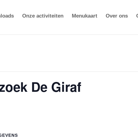
loads
Onze activiteiten
Menukaart
Over ons
zoek De Giraf
GEVENS