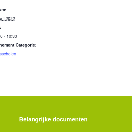
um:
uni 2022
:
0 - 10:30
nement Categorie:
isscholen
Belangrijke documenten