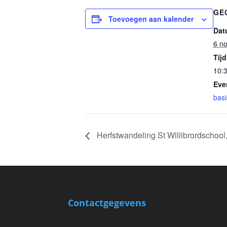
GE
Toevoegen aan kalender
Dat
6 n
Tijd
10:3
Eve
bas
Herfstwandeling St Willibrordschool
Contactgegevens